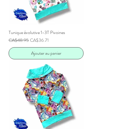
Tunique évolutive 1-3T Pivoines
Prix original
Prix promotionnel
CA$48.95
CA$36.71
Ajouter au panier