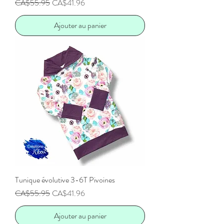
Prix original
Prix promotionnel
CA$55.95
CA$41.96
Ajouter au panier
Tunique évolutive 3-6T Pivoines
Prix original
Prix promotionnel
CA$55.95
CA$41.96
Ajouter au panier