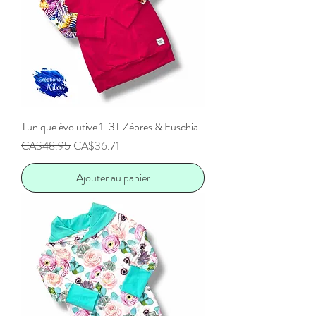
Tunique évolutive 1-3T Zèbres & Fuschia
Prix original
Prix promotionnel
CA$48.95
CA$36.71
Ajouter au panier