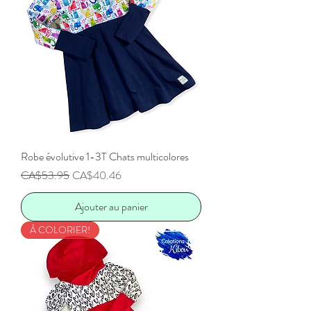
Robe évolutive 1-3T Chats multicolores
Prix original
Prix promotionnel
CA$53.95
CA$40.46
Ajouter au panier
À COLORIER!