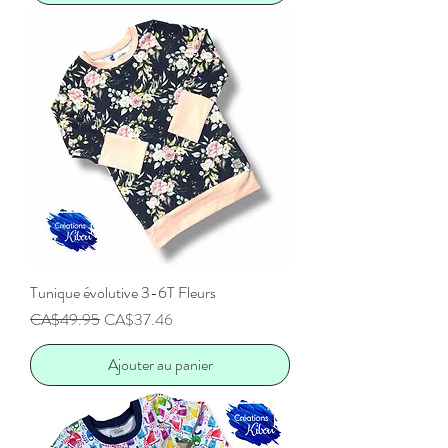
Tunique évolutive 3-6T Fleurs
Prix original
Prix promotionnel
CA$49.95
CA$37.46
Ajouter au panier