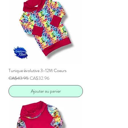
Tunique évolutive 3-12M Coeurs
Prix original
Prix promotionnel
CA$43.95
CA$32.96
Ajouter au panier