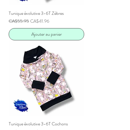
Tunique évolutive 3-6T Zèbres
Prix original
Prix promotionnel
CA$55.95
CA$41.96
Ajouter au panier
Tunique évolutive 3-6T Cochons