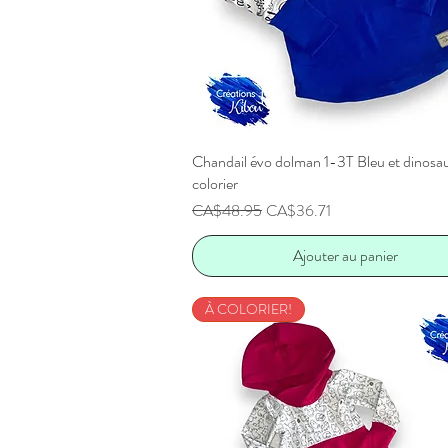
Chandail évo dolman 1-3T Bleu et dinosau
Aperçu rapide
colorier
Prix original
Prix promotionnel
CA$48.95
CA$36.71
Ajouter au panier
À COLORIER!