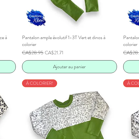
ce à
Pantalon ample évolutif 1-3T Vert et dinos à
Aperçu rapide
Pantalon
colorier
colorier
Prix original
Prix promotionnel
Prix orig
CA$28.95
CA$21.71
CA$28
Ajouter au panier
À COLORIER!
À CO