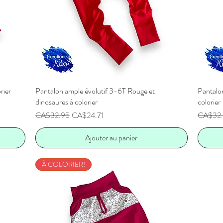
rier
Pantalon ample évolutif 3-6T Rouge et
Aperçu rapide
Pantalon
dinosaures à colorier
colorier
Prix original
Prix promotionnel
Prix orig
CA$32.95
CA$24.71
CA$32
Ajouter au panier
À COLORIER!