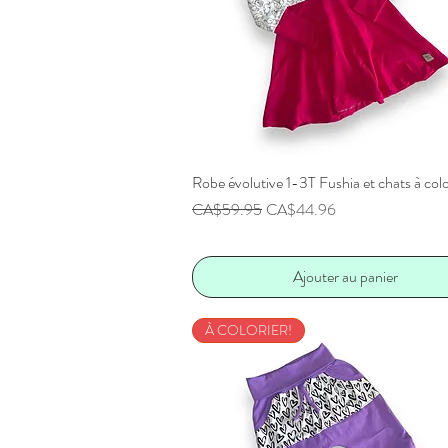
Robe évolutive 1-3T Fushia et chats à colo
Aperçu rapide
Prix original
Prix promotionnel
CA$59.95
CA$44.96
Ajouter au panier
À COLORIER!