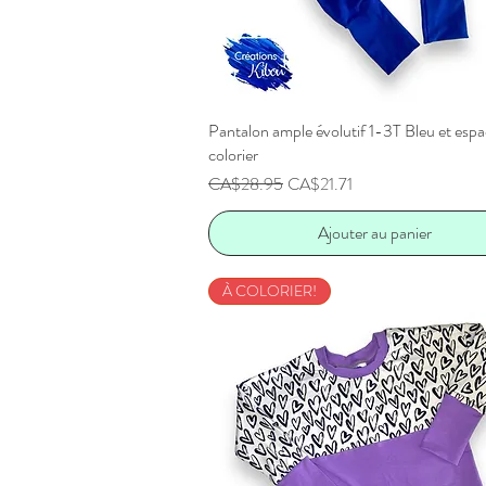
Pantalon ample évolutif 1-3T Bleu et espa
Aperçu rapide
colorier
Prix original
Prix promotionnel
CA$28.95
CA$21.71
Ajouter au panier
À COLORIER!