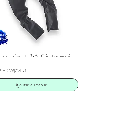
 ample évolutif 3-6T Gris et espace à
Aperçu rapide
inal
Prix promotionnel
.95
CA$24.71
Ajouter au panier