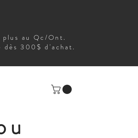
t plus au Qc/Ont.
te dès 300$ d'achat.
ou