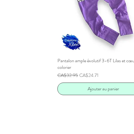
Pantalon ample évolutif 3-6T Lilas et cœu
Aperçu rapide
colorier
Prix original
Prix promotionnel
CA$32.95
CA$24.71
Ajouter au panier