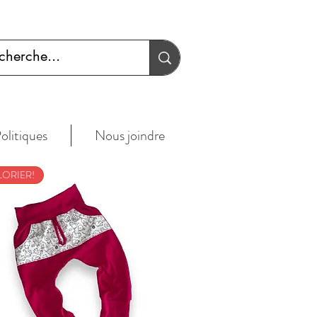
olitiques
Nous joindre
LORIER!