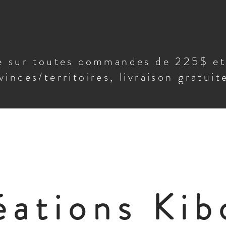
te sur toutes commandes de 225$ e
vinces/territoires, livraison gratui
éations Kib