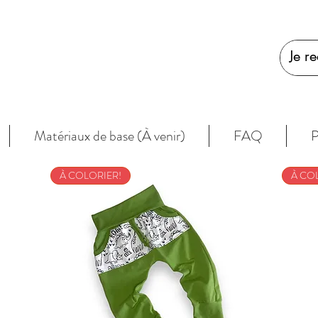
Matériaux de base (À venir)
FAQ
P
À COLORIER!
À CO