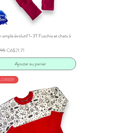
 ample évolutif 1-3T Fuschia et chats à
Aperçu rapide
inal
Prix promotionnel
.95
CA$21.71
Ajouter au panier
LORIER!