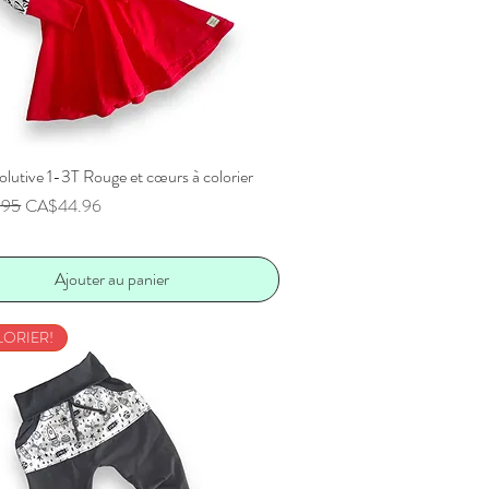
lutive 1-3T Rouge et cœurs à colorier
Aperçu rapide
inal
Prix promotionnel
.95
CA$44.96
Ajouter au panier
LORIER!