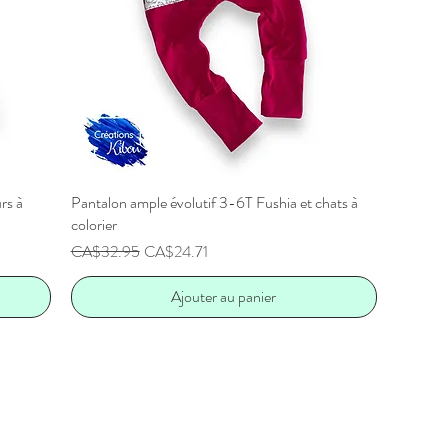
rs à
Pantalon ample évolutif 3-6T Fushia et chats à
Aperçu rapide
colorier
Prix original
Prix promotionnel
CA$32.95
CA$24.71
Ajouter au panier