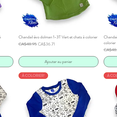
à
Chandail évo dolman 1-3T Vert et chats à colorier
Aperçu rapide
Chandai
colorier
Prix original
Prix promotionnel
CA$48.95
CA$36.71
Prix orig
CA$48
Ajouter au panier
À COLORIER!
À CO