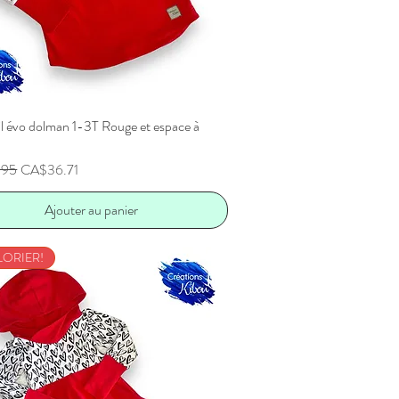
l évo dolman 1-3T Rouge et espace à
Aperçu rapide
inal
Prix promotionnel
.95
CA$36.71
Ajouter au panier
LORIER!