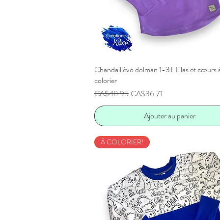
Chandail évo dolman 1-3T Lilas et cœurs 
Aperçu rapide
colorier
Prix original
Prix promotionnel
CA$48.95
CA$36.71
Ajouter au panier
À COLORIER!