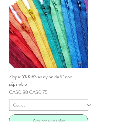
Zipper YKK #3 en nylon de 9" non
séparable
Prix original
Prix promotionnel
CA$0.88
CA$0.75
Ajouter au panier