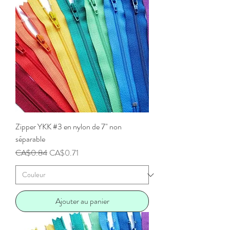
Zipper YKK #3 en nylon de 7" non
séparable
Prix original
Prix promotionnel
CA$0.84
CA$0.71
Ajouter au panier