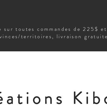
te sur toutes commandes de 225$ e
vinces/territoires, livraison gratui
éations Kib