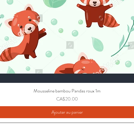
Mousseline bambou Pandas roux 1m
Prix
CA$20.00
Ajouter au panier