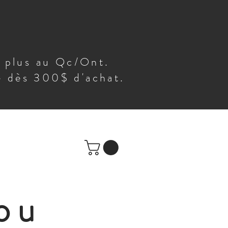
t plus au Qc/Ont.
te dès 300$ d'achat.
ou