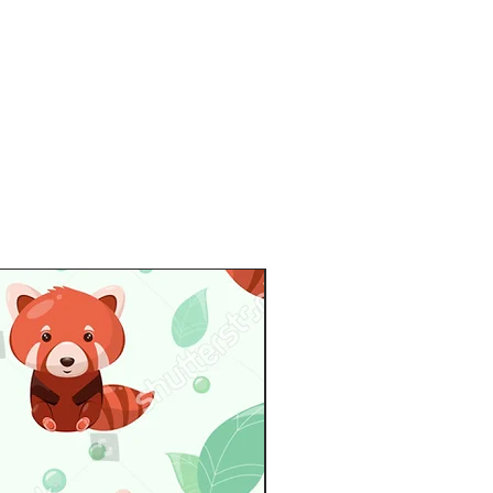
17.5-19.5
24-30
19.5-22
30-38
22-25
38-46.5
25-28.5
46.5-53.5
28.5-31
53.5-58.5