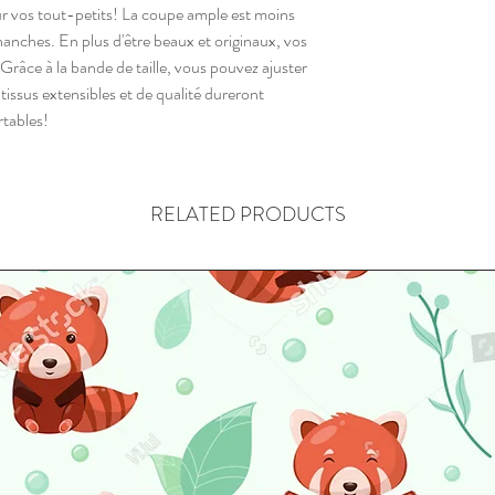
our vos tout-petits! La coupe ample est moins
hanches. En plus d'être beaux et originaux, vos
3-12mois
Grâce à la bande de taille, vous pouvez ajuster
es tissus extensibles et de qualité dureront
1-3ans
rtables!
3-6ans
6-9ans
RELATED PRODUCTS
9-12ans