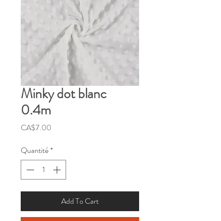
Minky dot blanc
0.4m
Prix
CA$7.00
Quantité
*
Add To Cart