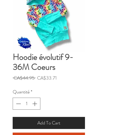
Hoodie évolutif 9-
36M Coeurs
Prix
Prix
 CA$44.95 
CA$33.71
original
promotionnel
Quantité
*
Add To Cart