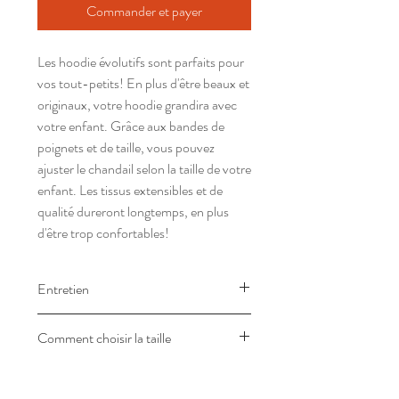
Commander et payer
Les hoodie évolutifs sont parfaits pour
vos tout-petits! En plus d'être beaux et
originaux, votre hoodie grandira avec
votre enfant. Grâce aux bandes de
poignets et de taille, vous pouvez
ajuster le chandail selon la taille de votre
enfant. Les tissus extensibles et de
qualité dureront longtemps, en plus
d'être trop confortables!
Entretien
Laver à l'envers à l'eau froide.
Comment choisir la taille
Suspendre pour sécher. Ne pas
javelliser.
Les mesures sont en pouces.