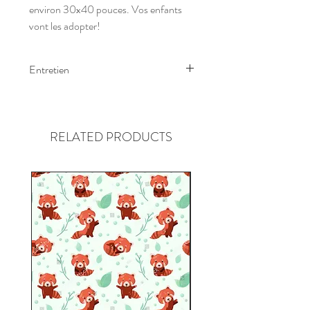
environ 30x40 pouces. Vos enfants
vont les adopter!
Entretien
Laver à l'eau froide et suspendre pour
sécher.
RELATED PRODUCTS