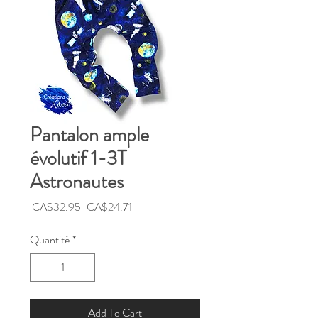
Pantalon ample
évolutif 1-3T
Astronautes
Prix
Prix
 CA$32.95 
CA$24.71
original
promotionnel
Quantité
*
Add To Cart