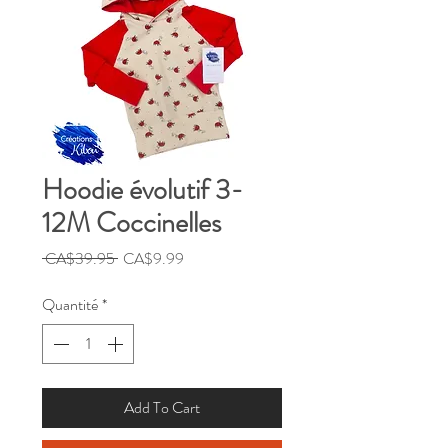
Hoodie évolutif 3-
12M Coccinelles
Prix
Prix
 CA$39.95 
CA$9.99
original
promotionnel
Quantité
*
Add To Cart