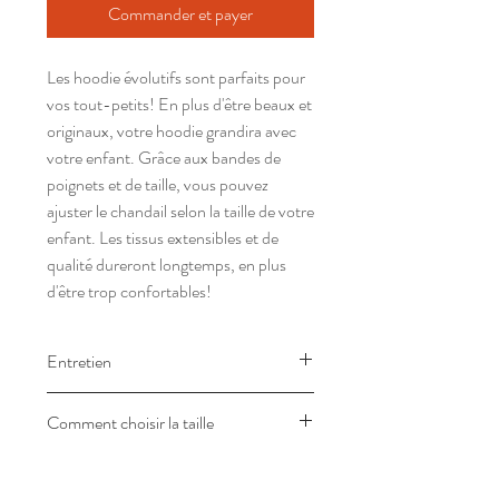
Commander et payer
Les hoodie évolutifs sont parfaits pour
vos tout-petits! En plus d'être beaux et
originaux, votre hoodie grandira avec
votre enfant. Grâce aux bandes de
poignets et de taille, vous pouvez
ajuster le chandail selon la taille de votre
enfant. Les tissus extensibles et de
qualité dureront longtemps, en plus
d'être trop confortables!
Entretien
Laver à l'envers à l'eau froide.
Comment choisir la taille
Suspendre pour sécher. Ne pas
javelliser.
Les mesures sont en pouces.